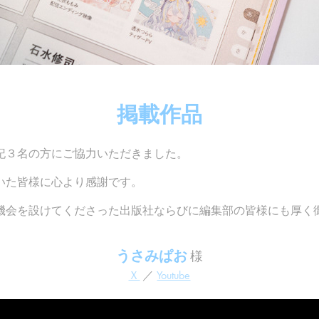
掲載作品
記３名の方にご協力いただきました。
いた皆様に心より感謝です。
機会を設けてくださった出版社ならびに編集部の皆様にも厚く
うさみぱお
様
Ｘ
／
Youtube