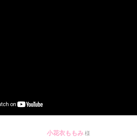
小花衣ももみ
様