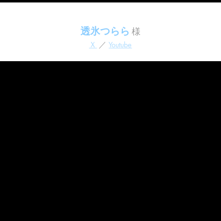
透氷つらら
様
Ｘ
／
Youtube